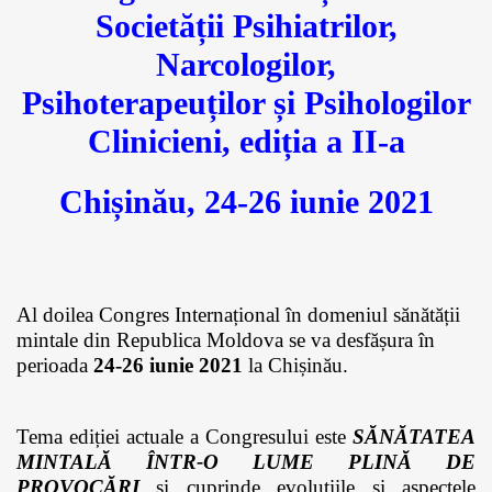
Societății Psihiatrilor,
Narcologilor,
Psihoterapeuților și Psihologilor
Clinicieni, ediția a II-a
Chișinău, 24-26 iunie 2021
Al doilea Congres Internațional în domeniul sănătății
mintale din Republica Moldova se va desfășura în
perioada
24-26 iunie 2021
la Chișinău.
Tema ediției actuale a Congresului este
SĂNĂTATEA
MINTALĂ ÎNTR-O LUME PLINĂ DE
PROVOCĂRI
și cuprinde evoluțiile și aspectele