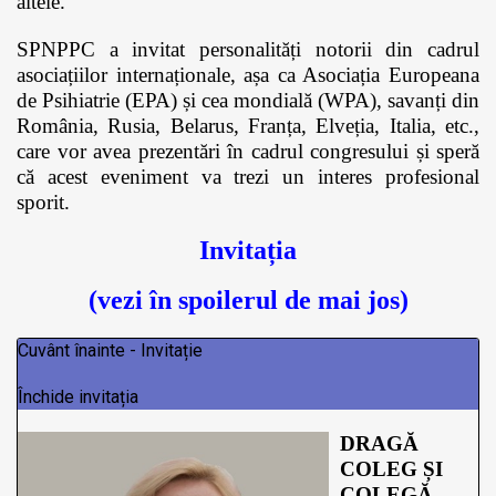
altele.
SPNPPC a invitat personalități notorii din cadrul
asociațiilor internaționale, așa ca Asociația Europeana
de Psihiatrie (EPA) și cea mondială (WPA), savanți din
România, Rusia, Belarus, Franța, Elveția, Italia, etc.,
care vor avea prezentări în cadrul congresului și speră
că acest eveniment va trezi un interes profesional
sporit.
Invitația
(vezi în spoilerul de mai jos)
Cuvânt înainte - Invitație
Închide invitația
DRAGĂ
COLEG ȘI
COLEGĂ,