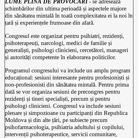
LUME PLINĂ DE PROVOCĂRI
-
se adresează
schimbărilor din ultima perioadă și aspectele majore
din sănătatea mintală în toată complexitatea ei la noi în
țară și experiențele frumoase din afară.
Congresul este organizat pentru psihiatri, rezidenți,
psihoterapeuți, narcologi, medici de familie și
generaliști, psihologi clinicieni, cercetători, manageri
și autorități competente în elaborarea politicilor.
Programul congresului va include un amplu program
educațional: sesiuni interesante pentru profesioniști și
non-profesionisti din sănătatea mintală. Pentru prima
dată se vor organiza sesiuni de precongres pentru
rezidenți și tineri specialiști, precum și pentru
psihologi clinicieni. Congresul va include sesiuni
plenare și simpozioane cu participanți din Republica
Moldova și din alte țări, pe subiecte precum
psihofarmacologia, psihiatria adultului și copilului,
intervenții psihoterapeutice, servicii comunitare,