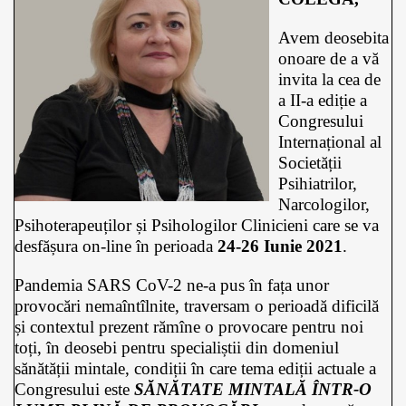
Avem deosebita
onoare de a vă
invita la cea de
a II-a ediție a
Congresului
Internațional al
Societății
Psihiatrilor,
Narcologilor,
Psihoterapeuților și Psihologilor Clinicieni care se va
desfășura on-line în perioada
24-26 Iunie 2021
.
Pandemia SARS CoV-2 ne-a pus în fața unor
provocări nemaîntîlnite, traversam o perioadă dificilă
și contextul prezent rămîne o provocare pentru noi
toți, în deosebi pentru specialiștii din domeniul
sănătății mintale, condiții în care tema ediții actuale a
Congresului este
SĂNĂTATE MINTALĂ ÎNTR-O