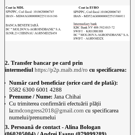
2. Transfer bancar pe card prin
intermediul
https://p2p.maib.md/ro
cu specificarea:
Număr card beneficiar (orice card de plată):
5582 6300 6001 4288
Prenume / Nume:
Jana Chihai
Cu trimiterea confirmării efectuării plății
la:
mdcongress2018@gmail.com
cu specificarea
numelui/prenumelui
3. Persoană de contact - Alina Bologan
(060205004) / Andrei Eșanu (079099289)