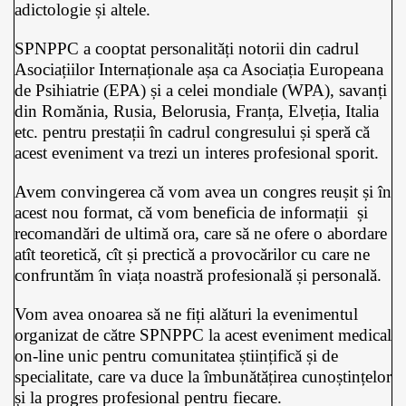
adictologie și altele.
SPNPPC a cooptat personalități notorii din cadrul
Asociațiilor Internaționale așa ca Asociația Europeana
de Psihiatrie (EPA) și a celei mondiale (WPA), savanți
din Romănia, Rusia, Belorusia, Franța, Elveția, Italia
etc. pentru prestații în cadrul congresului și speră că
acest eveniment va trezi un interes profesional sporit.
Avem convingerea că vom avea un congres reușit și în
acest nou format, că vom beneficia de informații și
recomandări de ultimă ora, care să ne ofere o abordare
atît teoretică, cît și prectică a provocărilor cu care ne
confruntăm în viața noastră profesională și personală.
Vom avea onoarea să ne fiți alături la evenimentul
organizat de către SPNPPC la acest eveniment medical
on-line unic pentru comunitatea științifică și de
specialitate, care va duce la îmbunătățirea cunoștințelor
și la progres profesional pentru fiecare.