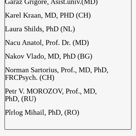
Garaz Grigore, Asist.univ.(MD)
Karel Kraan, MD, PHD (CH)
Laura Shilds, PhD (NL)
Nacu Anatol, Prof. Dr. (MD)
Nakov Vlado, MD, PhD (BG)
Norman Sartorius, Prof., MD, PhD,
FRCPsych. (CH)
Petr V. MOROZOV, Prof., MD,
PhD, (RU)
Pîrlog Mihail, PhD, (RO)